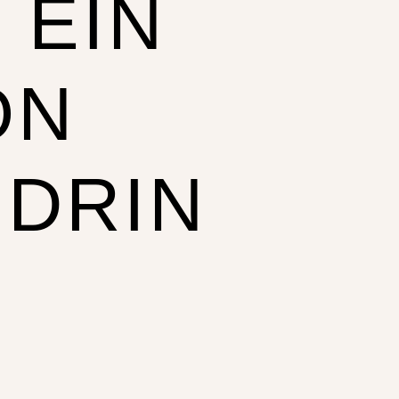
 EIN
ON
NDRIN