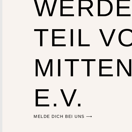
WERDE
TEIL V
MITTE
E.V.
MELDE DICH BEI UNS ⟶