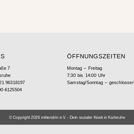
US
ÖFFNUNGSZEITEN
aße 7
Montag – Freitag
sruhe
7:30 bis 14:00 Uhr
721 96318197
Samstag/Sonntag – geschlosse
90-6125504
© Copyright 2026 mittendrin e.V. - Dein sozialer Kiosk in Karlsruhe