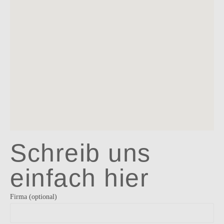
Schreib uns
einfach hier
N
Firma (optional)
a
m