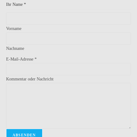
Ihr Name
*
e
(
o
Vorname
p
t
i
Nachname
o
E-Mail-Adresse
*
n
a
l
Kommentar oder Nachricht
)
F
i
r
m
a
ABSENDEN